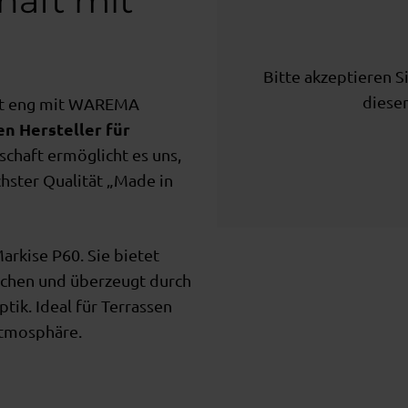
haft mit
Bitte akzeptieren S
diesen
et eng mit WAREMA
n Hersteller für
schaft ermöglicht es uns,
hster Qualität „Made in
arkise P60. Sie bietet
ächen und überzeugt durch
tik. Ideal für Terrassen
 Atmosphäre.