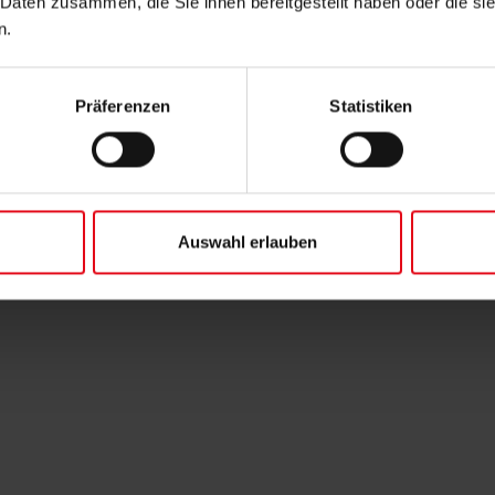
 Daten zusammen, die Sie ihnen bereitgestellt haben oder die s
n.
Präferenzen
Statistiken
rialien
Breit
hochwertigen
Sie sind auf 
lange
Sonnenschutz
ür eine
ollten Sie dennoch
sind Sie bei uns
Auswahl erlauben
 bieten wir Ihnen
viele Lösungen f
turservice.