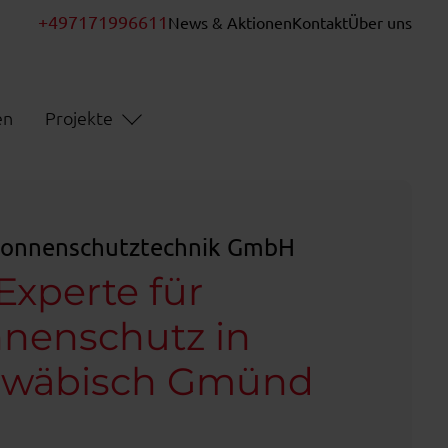
+497171996611
News & Aktionen
Kontakt
Über uns
en
Projekte
 Sonnenschutztechnik GmbH
 Experte für
nenschutz in
hwäbisch Gmünd