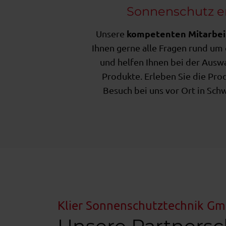
w
Sonnenschutz e
a
h
kompetenten Mitarbei
Unsere
l
Ihnen gerne alle Fragen rund um
und helfen Ihnen bei der Auswa
Produkte. Erleben Sie die Pro
Besuch bei uns vor Ort in Sc
Klier Sonnenschutztechnik G