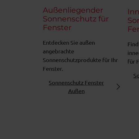
Außenliegender
In
Sonnenschutz für
So
Fenster
Fe
Entdecken Sie außen
Find
angebrachte
inne
Sonnenschutzprodukte für Ihr
für 
Fenster.
So
Sonnenschutz Fenster
Außen