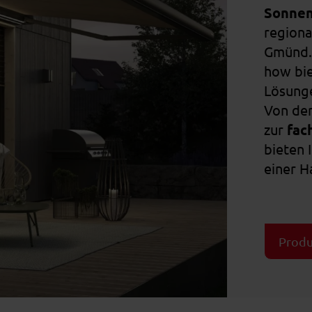
Sonnen
regiona
Gmünd.
how bie
Lösunge
Von de
zur
fac
bieten 
einer H
Produ