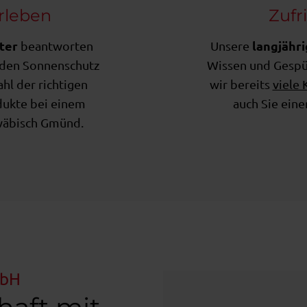
rleben
Zufr
ter
langjähr
beantworten
Unsere
 den Sonnenschutz
Wissen und Gespür
hl der richtigen
wir bereits
viele 
dukte bei einem
auch Sie eine
hwäbisch Gmünd.
mbH