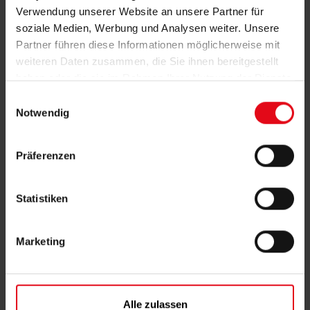
Verwendung unserer Website an unsere Partner für
mehr erfahren
soziale Medien, Werbung und Analysen weiter. Unsere
Partner führen diese Informationen möglicherweise mit
weiteren Daten zusammen, die Sie ihnen bereitgestellt
haben oder die sie im Rahmen Ihrer Nutzung der Dienste
gesammelt haben.
E
Notwendig
i
n
w
Präferenzen
i
l
l
Statistiken
i
g
Marketing
u
n
Modernisierung
g
s
Alle zulassen