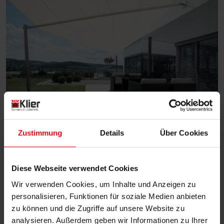
Zustimmung
Details
Über Cookies
Bauherren
Diese Webseite verwendet Cookies
Sie planen gerade Ihr Traumhaus? Dann sollten Sie
Wir verwenden Cookies, um Inhalte und Anzeigen zu
den Sonnenschutz nicht außer Acht lassen! Wie sie
personalisieren, Funktionen für soziale Medien anbieten
Neubau mit einer Verschattungslösung
Ihren
zu können und die Zugriffe auf unsere Website zu
aufwerten
, erfahren Sie hier!
analysieren. Außerdem geben wir Informationen zu Ihrer