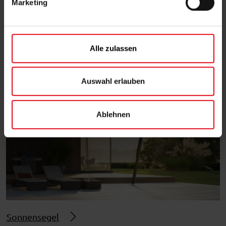
Marketing
u
n
g
Sonnenschirme
s
Alle zulassen
a
u
s
Auswahl erlauben
w
a
Ablehnen
h
l
Sonnensegel