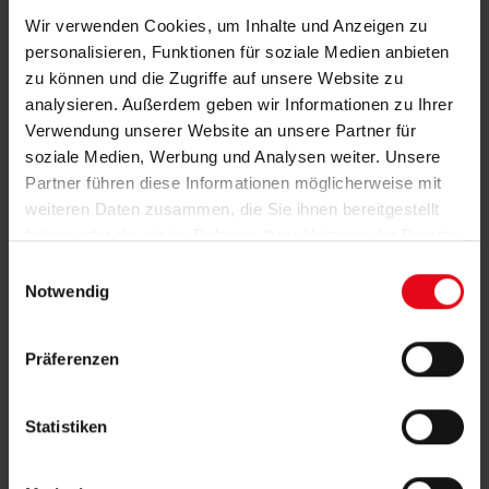
Wir verwenden Cookies, um Inhalte und Anzeigen zu
personalisieren, Funktionen für soziale Medien anbieten
zu können und die Zugriffe auf unsere Website zu
analysieren. Außerdem geben wir Informationen zu Ihrer
Verwendung unserer Website an unsere Partner für
soziale Medien, Werbung und Analysen weiter. Unsere
Terrassendächer
Partner führen diese Informationen möglicherweise mit
weiteren Daten zusammen, die Sie ihnen bereitgestellt
haben oder die sie im Rahmen Ihrer Nutzung der Dienste
gesammelt haben.
E
Notwendig
i
n
w
Präferenzen
i
l
l
Statistiken
i
g