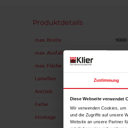
Produktdetails
max. Breite
9000
max. Ausfall
1200
max. Fläche
54 m
Lamellen
Drehb
Zustimmung
Antrieb
WMS 
Diese Webseite verwendet 
Farbe
Pulve
Wir verwenden Cookies, um I
und die Zugriffe auf unsere 
Montage
Frei
Website an unsere Partner fü