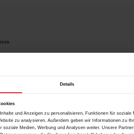
 mm
0 mm
²
ar bis zu 135°, Verfahrbar
Details
Funkmotor
Cookies
rbeschichtet gem. WAREMA Farbwelt, Oberflächenquali
nhalte und Anzeigen zu personalisieren, Funktionen für soziale
Website zu analysieren. Außerdem geben wir Informationen zu I
stehend, Wandanbindung
r soziale Medien, Werbung und Analysen weiter. Unsere Partner