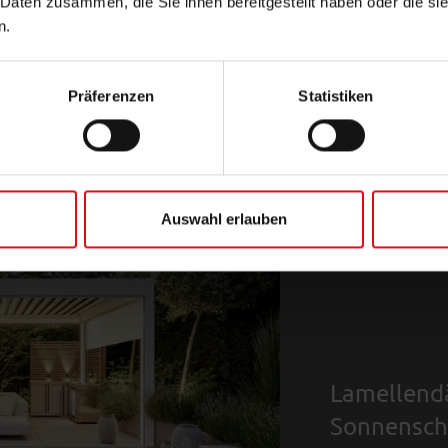
 Daten zusammen, die Sie ihnen bereitgestellt haben oder die s
n.
Präferenzen
Statistiken
Auswahl erlauben
Lamellendä
Sonnensch