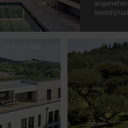
angenehm
Wohlfühla