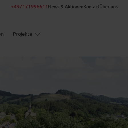
+497171996611
News & Aktionen
Kontakt
Über uns
en
Projekte