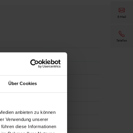
E-Mail
Telefon
Über Cookies
tät - HWF Feinstruktur
 Medien anbieten zu können
hrer Verwendung unserer
 führen diese Informationen